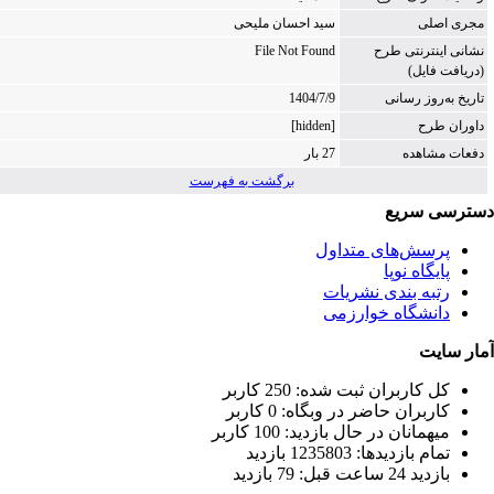
جری اصلی
سید احسان ملیحی
شانی اینترنتی طرح
File Not Found
دریافت فایل)
اریخ به‌روز رسانی
1404/7/9
اوران طرح
[hidden]
فعات مشاهده
27 بار
برگشت به فهرست
ترسی سریع
پرسش‌های متداول
پایگاه نوپا
رتبه بندی نشریات
دانشگاه خوارزمی
ار سایت
كل کاربران ثبت شده: 250 کاربر
کاربران حاضر در وبگاه: 0 کاربر
ميهمانان در حال بازديد: 100 کاربر
تمام بازديد‌ها: 1235803 بازدید
بازديد 24 ساعت قبل: 79 بازدید