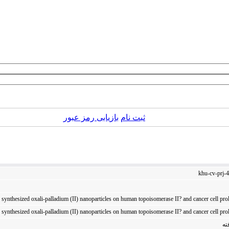
ثبت نام
بازیابی رمز عبور
khu-cv-prj-
 synthesized oxali-palladium (II) nanoparticles on human topoisomerase II? and cancer cell prol
 synthesized oxali-palladium (II) nanoparticles on human topoisomerase II? and cancer cell prol
ته