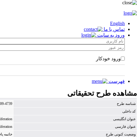
English
تماس با ما
ورود به سایت
ورود خودکار
فهرست
مشاهده طرح تحقیقاتی
شناسه طرح
409-4739
کد داخلی
عنوان انگلیسی
iferation
عنوان فارسی
iferation
وضعیت كنونی طرح
خاتمه یاف