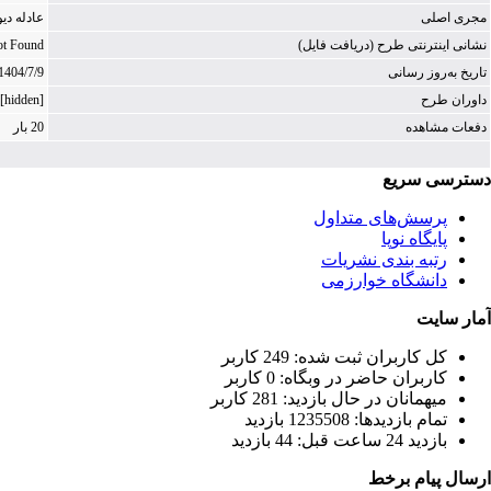
مجری اصلی
عادله دی
نشانی اینترنتی طرح (دریافت فایل)
ot Found
تاریخ به‌روز رسانی
1404/7/9
داوران طرح
[hidden]
دفعات مشاهده
20 بار
دسترسی سریع
پرسش‌های متداول
پایگاه نوپا
رتبه بندی نشریات
دانشگاه خوارزمی
آمار سایت
كل کاربران ثبت شده: 249 کاربر
کاربران حاضر در وبگاه: 0 کاربر
ميهمانان در حال بازديد: 281 کاربر
تمام بازديد‌ها: 1235508 بازدید
بازديد 24 ساعت قبل: 44 بازدید
ارسال پیام برخط