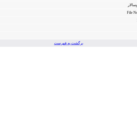
وسالار
File N
برگشت به فهرست